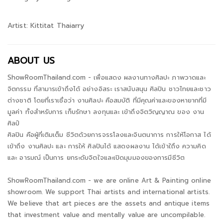
Artist: Kittitat Thaiarry
ABOUT US
ShowRoomThailand.com - เพื่อแสดง ผลงานทางศิลปะ ภาพวาดและ
จิตกรรม ที่สามารเข้าถึงได้ อย่างอิสระ เราสนับสนุน ศิลปิน ชาวไทยและชาว
ต่างชาติ โดยที่เราเชื่อว่า งานศิลปะ คือสมบัติ ที่มีคุณค่าและของหายากที่มี
มูลค่า ทั้งสำหรับการ เก็บรักษา ลงทุนและ เข้าถึงจิตวิญญาณ ของ งาน
ศิลป์
ศิลปิน คือผู้ที่เติมเต็ม ชีวิตด้วยการจรรโลงและจินตนาการ การให้โอกาส ได้
เข้าถึง งานศิลปะ และ การให้ ศิลปินได้ แสดงผลงาน ได้เข้าใถึง ความคิด
และ อารมณ์ เป็นการ ยกระดับจิตใจและเปิดมุมมองของการมีชีวิต
ShowRoomThailand.com - we are online Art & Painting online
showroom. We support Thai artists and international artists.
We believe that art pieces are the assets and antique items
that investment value and mentally value are uncompilable.