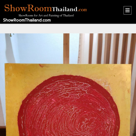
ShowRoomThailand.com
HOME
CONTACT
US
ABOUT
US
RECOMMEND
NEWS
LOGIN
REGISTER