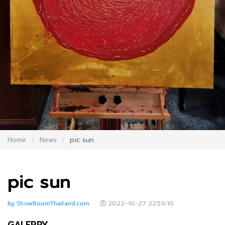
Home
News
pic sun
pic sun
by ShowRoomThailand.com
2022-10-27 22:50:10
GALERRY