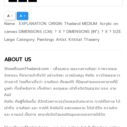
A -
A +
Name : EXPLANATION: ORIGIN: Thailand MEDIUM: Acrylic on
canvas DIMENSIONS (CM): ? X ? DIMENSIONS (IN"): ? X ? SIZE:
Large Category: Paintings Artist: Kittitat Thaiarry
ABOUT US
ShowRoomThailand.com - เพื่อแสดง ผลงานทางศิลปะ ภาพวาดและ
จิตกรรม ที่สามารเข้าถึงได้ อย่างอิสระ เราสนับสนุน ศิลปิน ชาวไทยและชาว
ต่างชาติ โดยที่เราเชื่อว่า งานศิลปะ คือสมบัติ ที่มีคุณค่าและของหายากที่มี
มูลค่า ทั้งสำหรับการ เก็บรักษา ลงทุนและ เข้าถึงจิตวิญญาณ ของ งาน
ศิลป์
ศิลปิน คือผู้ที่เติมเต็ม ชีวิตด้วยการจรรโลงและจินตนาการ การให้โอกาส ได้
เข้าถึง งานศิลปะ และ การให้ ศิลปินได้ แสดงผลงาน ได้เข้าใถึง ความคิด
และ อารมณ์ เป็นการ ยกระดับจิตใจและเปิดมุมมองของการมีชีวิต