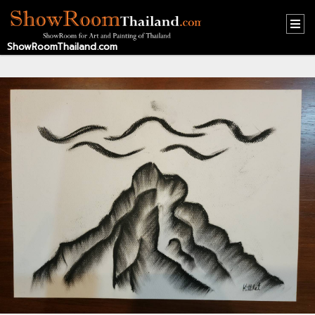
ShowRoomThailand.com
HOME
CONTACT
US
ABOUT
US
RECOMMEND
NEWS
LOGIN
REGISTER