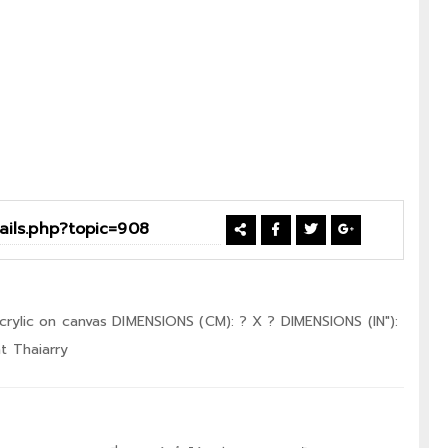
rylic on canvas DIMENSIONS (CM): ? X ? DIMENSIONS (IN"):
at Thaiarry