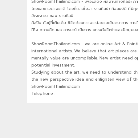
ShowRoomThailand.com - เพื่อแสดง ผลงานทางศิลปะ ภาพวาดแ
ไทยและชาวต่างชาติ โดยที่เราเชื่อว่า งานศิลปะ คือสมบัติ ที่มีค
วิญญาณ ของ งานศิลป์
ศิลปิน คือผู้ที่เติมเต็ม ชีวิตด้วยการจรรโลงและจินตนาการ การ
ใถึง ความคิด และ อารมณ์ เป็นการ ยกระดับจิตใจและเปิดมุมม
ShowRoomThailand.com - we are online Art & Paint
international artists. We believe that art pieces a
mentally value are uncompilable. New artist need o
potential investment.
Studying about the art, we need to understand the
the new perspective idea and enlighten view of the
ShowRoomThailand.com
Telephone :