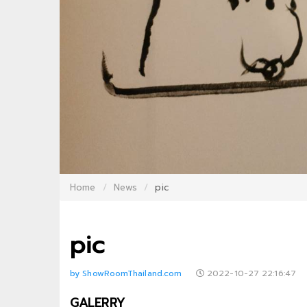
Home
News
pic
pic
by ShowRoomThailand.com
2022-10-27 22:16:47
GALERRY