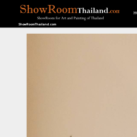
H
HOME
ShowRoomThailand.com
CONTACT
US
ABOUT
US
RECOMMEND
NEWS
LOGIN
REGISTER