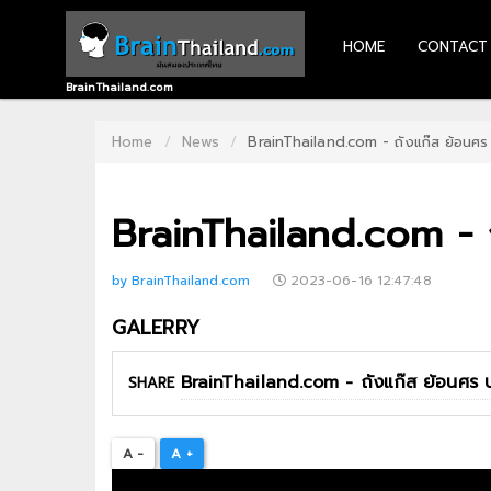
HOME
CONTACT
HOME
BrainThailand.com
CONTACT
Home
News
BrainThailand.com - ถังแก๊ส ย้อนศ
US
BrainThailand.com -
ABOUT
US
by BrainThailand.com
2023-06-16 12:47:48
RECOMMEND
GALERRY
NEWS
LOGIN
SHARE
REGISTER
A -
A +