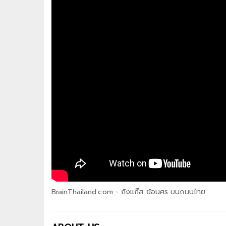
BrainThailand.com - ถังแก๊ส ย้อนศร บนถนนไทย