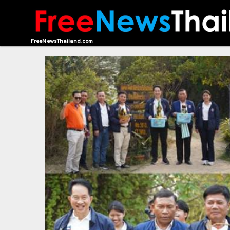
HOME
FreeNewsThailand.com
CONTACT
US
ABOUT
US
RECOMMEND
NEWS
LOGIN
REGISTER