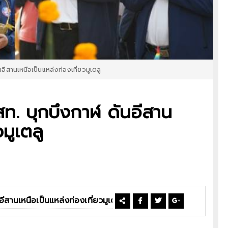
ันอีสานเหนือเป็นแหล่งท่องเที่ยวมูเตลู
 ทสท. บุกบึงกาฬ ดันอีสาน
มูเตลู