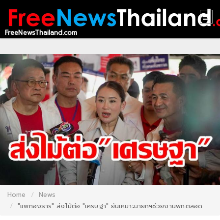
FreeNewsThailand.com
HOME
CONTACT
US
ABOUT
US
RECOMMEND
NEWS
LOGIN
REGISTER
Home
News
"แพทองธาร" ส่งไม้ต่อ "เศรษฐา" ยันเหมาะนายกฯช่วยงานพท.ตลอด