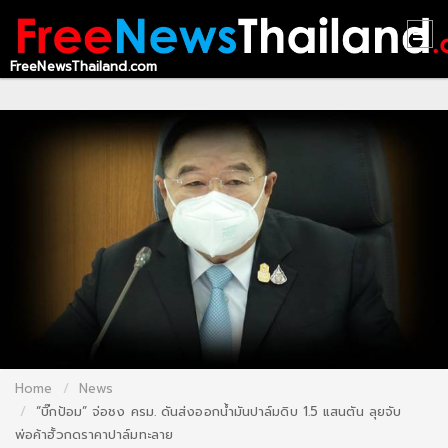
FreeNewsThailand.com
HOME
CONTACT
US
ABOUT
US
RECOMMEND
NEWS
LOGIN
Home
News
REGISTER
“บิ๊กป้อม” จ่อชง ครม. ดันส่งออกน้ำมันปาล์มดิบ 1.5 แสนตัน ลุยจับ
พ่อค้าฮั้วกดราคาปาล์มทะลาย