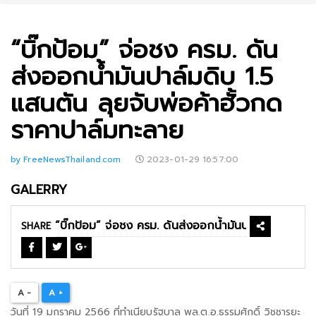
“บิ๊กป้อม” จ่อชง ครม. ดัน
ส่งออกน้ำมันปาล์มดิบ 1.5
แสนตัน ลุยจับพ่อค้าฮั้วกด
ราคาปาล์มทะลาย
by FreeNewsThailand.com
2023-01-29 16:57:00
GALERRY
SHARE
A -
A +
วันที่ 19 มกราคม 2566 ที่ทำเนียบรัฐบาล พล.ต.อ.ธรรมศักดิ์ วิชชารยะ