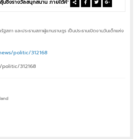
านรัฐสภา และประธานสภาผู้แทนราษฎร เป็นประธานเปิดงานวันเด็กแห่ง
ews/politic/312168
politic/312168
land