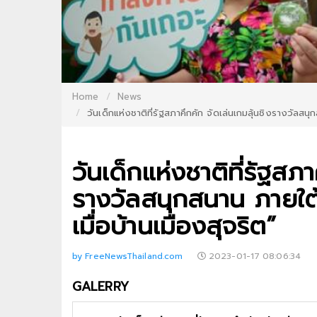
Home
News
วันเด็กแห่งชาติที่รัฐสภาคึกคัก จัดเล่นเกมลุ้นชิงรางวัลสนุ
วันเด็กแห่งชาติที่รัฐสภา
รางวัลสนุกสนาน ภายใต้
เมื่อบ้านเมืองสุจริต”
by FreeNewsThailand.com
2023-01-17 08:06:34
GALERRY