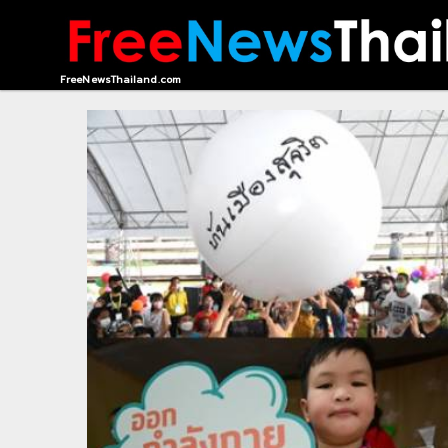
HOME
FreeNewsThailand.com
CONTACT
US
ABOUT
US
RECOMMEND
NEWS
LOGIN
REGISTER